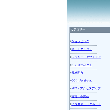
カテゴリー
■
ショッピング
----------------------------
■
サーチエンジン
----------------------------
■
レジャー・アウトドア
----------------------------
■
インターネット
----------------------------
■
素材配布
----------------------------
■
CGI・JavaScript
----------------------------
■
SEO・アクセスアップ
----------------------------
■
賃貸・不動産
----------------------------
■
ビジネス・リクルート
----------------------------