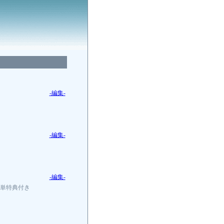
-編集-
-編集-
-編集-
簡単特典付き