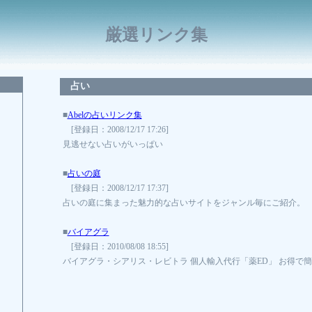
厳選リンク集
占い
■
Abelの占いリンク集
[登録日：2008/12/17 17:26]
見逃せない占いがいっぱい
■
占いの庭
[登録日：2008/12/17 17:37]
占いの庭に集まった魅力的な占いサイトをジャンル毎にご紹介。
■
バイアグラ
[登録日：2010/08/08 18:55]
バイアグラ・シアリス・レビトラ 個人輸入代行「薬ED」 お得で