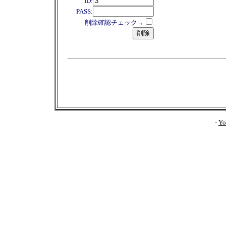
ID:
PASS:
削除確認チェック→
-
Yo