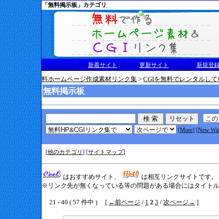
「無料掲示板」カテゴリ
新着サイト
更新サイト
新規登
料ホームページ作成素材リンク集
>
CGIを無料でレンタルし
無料掲示板
[
More
] [
New Wi
[
他のカテゴリ
] [
サイトマップ
]
はおすすめサイト、
は相互リンクサイトです。
※リンク先が無くなっている等の問題がある場合にはタイトル横
21 - 40 ( 57 件中 ) [
←前ページ
/
1
2
3
/
次ページ→
]